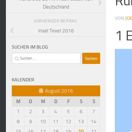
Ru
Deutschland
VON
JO
VORHERIGER BEITRAG
1 
Insel Texel 2016
SUCHEN IM BLOG
Suche
nach:
KALENDER
August 2016
M
D
M
D
F
S
S
1
2
3
4
5
6
7
8
9
10
11
12
13
14
15
16
17
18
19
20
21