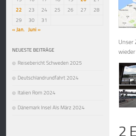
22
23
24
25
26
27
28
29
30
31
« Jan.
Juni »
Unser 
NEUESTE BEITRÄGE
wieder
Reisebericht Schweden 2025
Deutschlandrundfahrt 2024
Italien Rom 2024
Dänemark Insel Als März 2024
2 