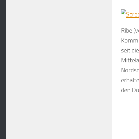
Ribe
(v
Kommun
seit d
Mittela
Nordsee
erhalt
den Do