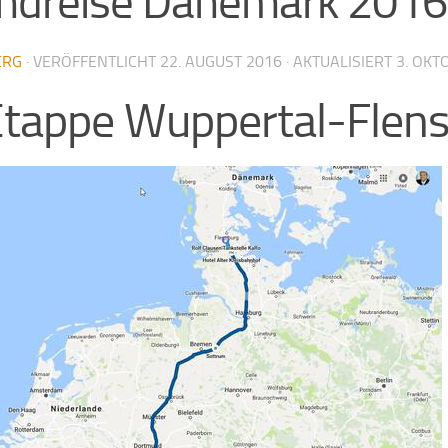
ndreise Dänemark 2016
ERG
· VERÖFFENTLICHT
22. AUGUST 2016
· AKTUALISIERT
3. OKT
Etappe Wuppertal-Flen