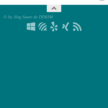
© by Jörg Saure de DD8JM