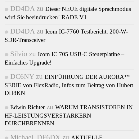
DD4DA
zu
Dieser NEUE digitale Sprachmodus
wird Sie beeindrucken! RADE V1
DD4DA
zu
Icom IC-7760 Testbericht: 200-W-
SDR-Transceiver
Silvio
zu
Icom IC 705 USB-C Steuerplatine –
Einfaches Upgrade!
DC6NY
zu
EINFÜHRUNG DER AURORA™
SERIE von FlexRadio, Infos zum Beitrag von Hubert
DH8KN
zu
Edwin Richter
WARUM TRANSISTOREN IN
HF-LEISTUNGSVERSTÄRKERN
DURCHBRENNEN
Michael, DF6DX
zu
AKTUELLE