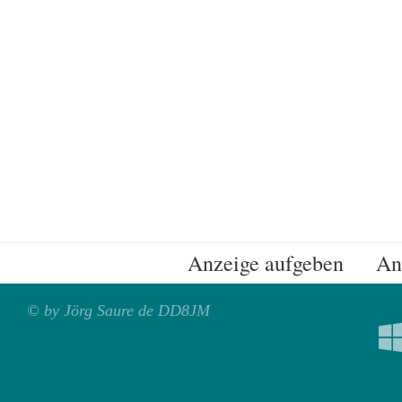
Anzeige aufgeben
An
© by Jörg Saure de DD8JM