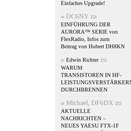
Einfaches Upgrade!
DC6NY
zu
EINFÜHRUNG DER
AURORA™ SERIE von
FlexRadio, Infos zum
Beitrag von Hubert DH8KN
zu
Edwin Richter
WARUM
TRANSISTOREN IN HF-
LEISTUNGSVERSTÄRKER
DURCHBRENNEN
Michael, DF6DX
zu
AKTUELLE
NACHRICHTEN –
NEUES YAESU FTX-1F