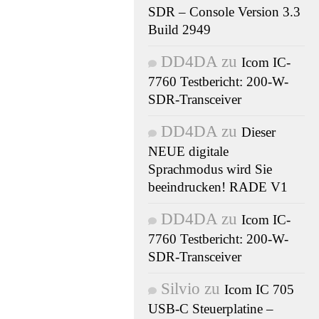
SDR – Console Version 3.3
Build 2949
DD4DA
zu
Icom IC-
7760 Testbericht: 200-W-
SDR-Transceiver
DD4DA
zu
Dieser
NEUE digitale
Sprachmodus wird Sie
beeindrucken! RADE V1
DD4DA
zu
Icom IC-
7760 Testbericht: 200-W-
SDR-Transceiver
Silvio
zu
Icom IC 705
USB-C Steuerplatine –