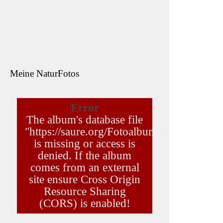
- A
4. M
Ne
de
Meine NaturFotos
Ve