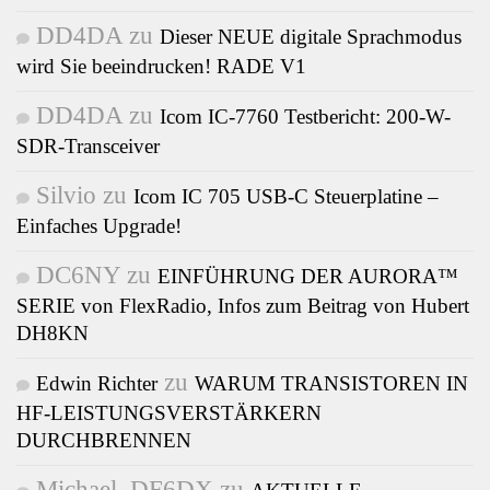
DD4DA
zu
Dieser NEUE digitale Sprachmodus
wird Sie beeindrucken! RADE V1
DD4DA
zu
Icom IC-7760 Testbericht: 200-W-
SDR-Transceiver
Silvio
zu
Icom IC 705 USB-C Steuerplatine –
Einfaches Upgrade!
DC6NY
zu
EINFÜHRUNG DER AURORA™
SERIE von FlexRadio, Infos zum Beitrag von Hubert
DH8KN
zu
Edwin Richter
WARUM TRANSISTOREN IN
HF-LEISTUNGSVERSTÄRKERN
DURCHBRENNEN
Michael, DF6DX
zu