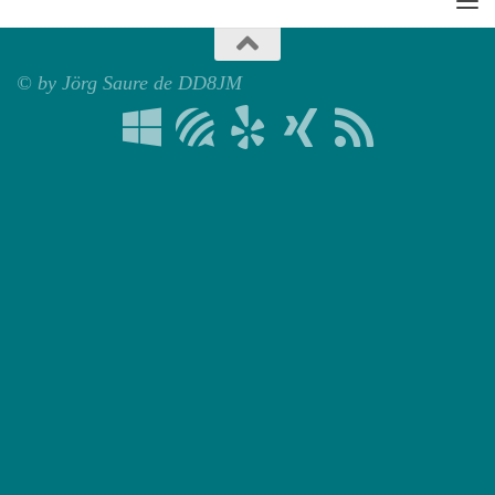
© by Jörg Saure de DD8JM