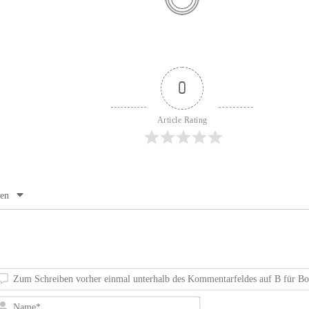
0
Article Rating
en
Name*