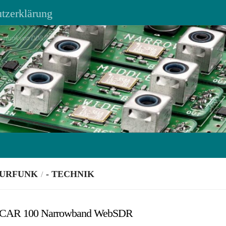
tzerklärung
EURFUNK
- TECHNIK
/
SCAR 100 Narrowband WebSDR