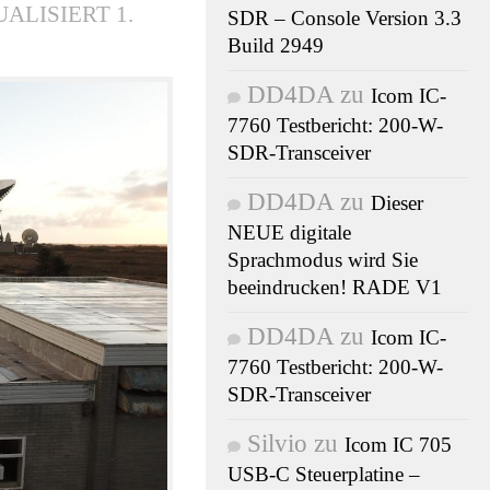
UALISIERT
1.
SDR – Console Version 3.3
Build 2949
DD4DA
zu
Icom IC-
7760 Testbericht: 200-W-
SDR-Transceiver
DD4DA
zu
Dieser
NEUE digitale
Sprachmodus wird Sie
beeindrucken! RADE V1
DD4DA
zu
Icom IC-
7760 Testbericht: 200-W-
SDR-Transceiver
Silvio
zu
Icom IC 705
USB-C Steuerplatine –