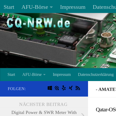
Start
AFU-Börse
Impressum
Datenschu
Unter dem Inhalt
Start
AFU-Börse
Impressum
Datenschutzerklärung
FOLGEN:
- AMAT
NÄCHSTER BEITRAG
Qatar-O
Digital Power & SWR Meter With