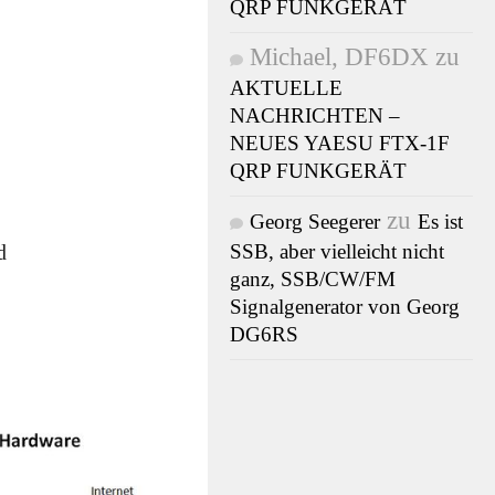
QRP FUNKGERÄT
Michael, DF6DX
zu
AKTUELLE
NACHRICHTEN –
NEUES YAESU FTX-1F
QRP FUNKGERÄT
zu
Georg Seegerer
Es ist
d
SSB, aber vielleicht nicht
ganz, SSB/CW/FM
Signalgenerator von Georg
DG6RS