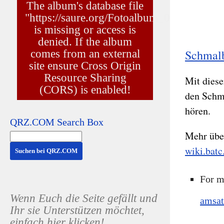
Schmal
Mit diese
den Schm
hören.
QRZ.COM Search Box
Mehr übe
wiki.batc
For m
Wenn Euch die Seite gefällt und
amsat
Ihr sie Unterstützen möchtet,
einfach hier klicken!