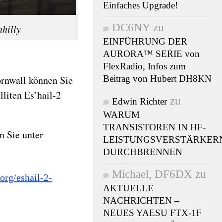
Einfaches Upgrade!
DC6NY
zu
hilly
EINFÜHRUNG DER
AURORA™ SERIE von
FlexRadio, Infos zum
ornwall können Sie
Beitrag von Hubert DH8KN
liten Es’hail-2
zu
Edwin Richter
WARUM
TRANSISTOREN IN HF-
 Sie unter
LEISTUNGSVERSTÄRKER
DURCHBRENNEN
Michael, DF6DX
zu
org/eshail-2-
AKTUELLE
NACHRICHTEN –
NEUES YAESU FTX-1F