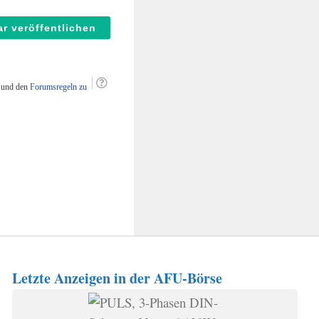
vorher
einmal
unterhalb
des
Kommentarfeldes
g
und den
Forumsregeln zu
auf
B
für
Bold
klicken!
Letzte Anzeigen in der AFU-Börse