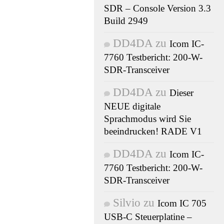
SDR – Console Version 3.3
Build 2949
DD4DA
zu
Icom IC-
7760 Testbericht: 200-W-
UNK
- NEWS
/
SDR-Transceiver
2
DD4DA
zu
Dieser
n Icom –
NEUE digitale
Sprachmodus wird Sie
beeindrucken! RADE V1
eo
DD4DA
zu
Icom IC-
7760 Testbericht: 200-W-
SDR-Transceiver
Silvio
zu
Icom IC 705
USB-C Steuerplatine –