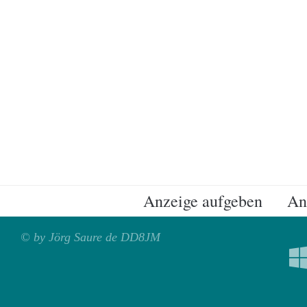
Anzeige aufgeben
An
© by Jörg Saure de DD8JM