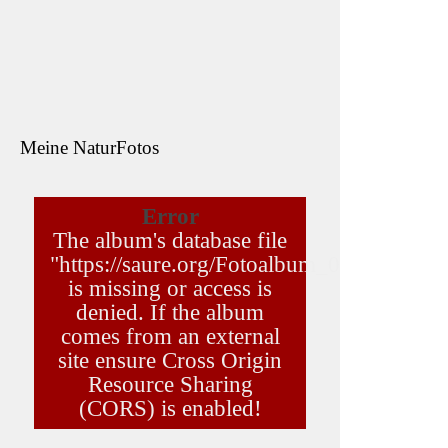
- A
8. O
Meine NaturFotos
Di
IC
IC
de
Unt