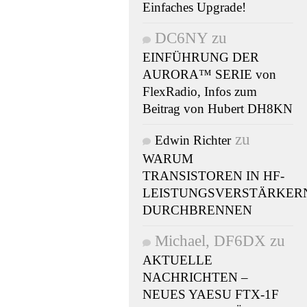
Einfaches Upgrade!
DC6NY
zu
EINFÜHRUNG DER
AURORA™ SERIE von
FlexRadio, Infos zum
Beitrag von Hubert DH8KN
zu
Edwin Richter
WARUM
TRANSISTOREN IN HF-
LEISTUNGSVERSTÄRKER
DURCHBRENNEN
Michael, DF6DX
zu
AKTUELLE
NACHRICHTEN –
NEUES YAESU FTX-1F