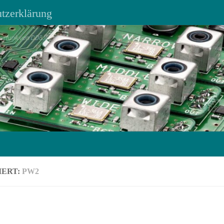
tzerklärung
IERT:
PW2