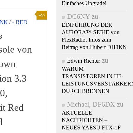
Einfaches Upgrade!
DC6NY
zu
5
UNK
- RED
/
EINFÜHRUNG DER
AURORA™ SERIE von
3
FlexRadio, Infos zum
ole von
Beitrag von Hubert DH8KN
zu
Edwin Richter
rown
WARUM
ion 3.3
TRANSISTOREN IN HF-
LEISTUNGSVERSTÄRKER
0,
DURCHBRENNEN
Michael, DF6DX
zu
t Red
AKTUELLE
d
NACHRICHTEN –
NEUES YAESU FTX-1F