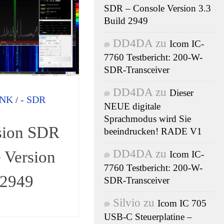
SDR – Console Version 3.3
Build 2949
DD4DA
zu
Icom IC-
7760 Testbericht: 200-W-
SDR-Transceiver
DD4DA
zu
Dieser
UNK
- SDR
/
NEUE digitale
Sprachmodus wird Sie
sion SDR
beeindrucken! RADE V1
DD4DA
zu
 Version
Icom IC-
7760 Testbericht: 200-W-
 2949
SDR-Transceiver
Silvio
zu
Icom IC 705
USB-C Steuerplatine –