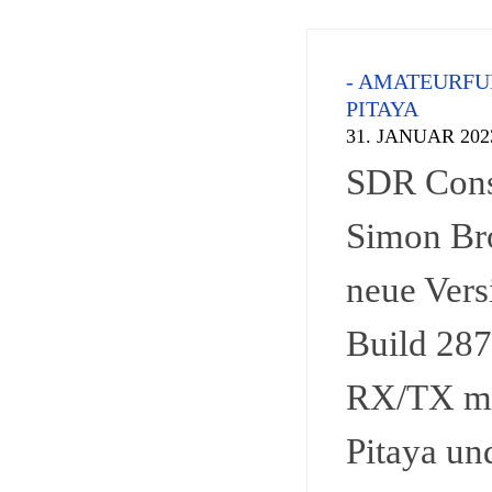
- AMATEURF
PITAYA
31. JANUAR 202
SDR Cons
Simon B
neue Vers
Build 287
RX/TX mi
Pitaya un