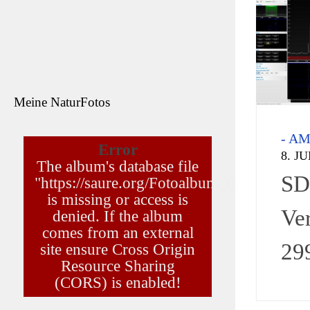
Meine NaturFotos
- A
Error
8. JU
The album's database file
SD
"https://saure.org/Fotoalbum_01/tree.json"
is missing or access is
Ver
denied. If the album
comes from an external
29
site ensure Cross Origin
Resource Sharing
(CORS) is enabled!