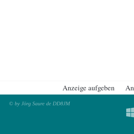
Anzeige aufgeben
An
© by Jörg Saure de DD8JM