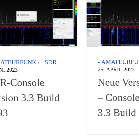
- AMATEURF
MATEURFUNK
- SDR
/
25. APRIL 2023
NI 2023
Neue Ver
R-Console
– Console
sion 3.3 Build
3.3 Build
93