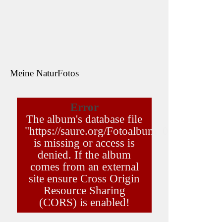
Meine NaturFotos
- A
PIT
Error
16. J
The album's database file
"https://saure.org/Fotoalbum_01/tree.json"
Me
is missing or access is
denied. If the album
Re
comes from an external
site ensure Cross Origin
TR
Resource Sharing
(CORS) is enabled!
vo