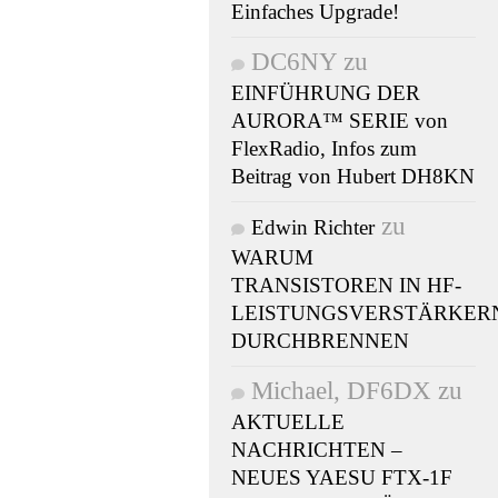
Einfaches Upgrade!
DC6NY
zu
EINFÜHRUNG DER
AURORA™ SERIE von
FlexRadio, Infos zum
Beitrag von Hubert DH8KN
zu
Edwin Richter
WARUM
TRANSISTOREN IN HF-
LEISTUNGSVERSTÄRKER
DURCHBRENNEN
Michael, DF6DX
zu
AKTUELLE
NACHRICHTEN –
NEUES YAESU FTX-1F