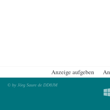
Anzeige aufgeben
An
© by Jörg Saure de DD8JM