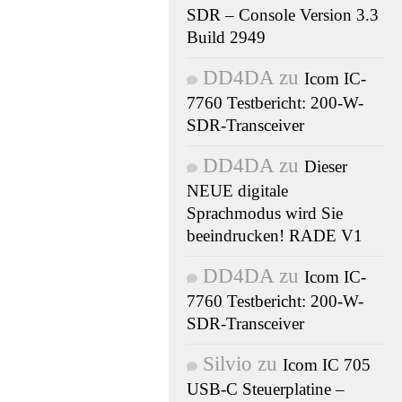
SDR – Console Version 3.3
Build 2949
DD4DA
zu
Icom IC-
7760 Testbericht: 200-W-
SDR-Transceiver
DD4DA
zu
Dieser
NEUE digitale
Sprachmodus wird Sie
beeindrucken! RADE V1
DD4DA
zu
Icom IC-
7760 Testbericht: 200-W-
SDR-Transceiver
Silvio
zu
Icom IC 705
USB-C Steuerplatine –