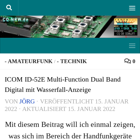
Unter dem Inhalt
- AMATEURFUNK
- TECHNIK
0
/
ICOM ID-52E Multi-Function Dual Band
Digital mit Wasserfall-Anzeige
VON
JÖRG
· VERÖFFENTLICHT
15. JANUAR
2022
· AKTUALISIERT
15. JANUAR 2022
Mit diesem Beitrag will ich einmal zeigen,
was sich im Bereich der Handfunkgeräte