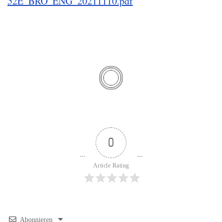
52E_BRO_ENG_20211110.pdf
0
Article Rating
Abonnieren