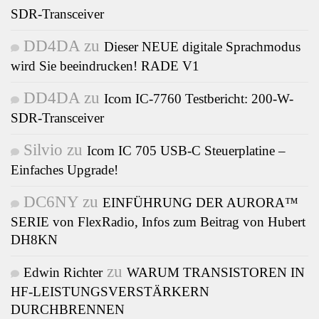
SDR-Transceiver
DD4DA
zu
Dieser NEUE digitale Sprachmodus
wird Sie beeindrucken! RADE V1
DD4DA
zu
Icom IC-7760 Testbericht: 200-W-
SDR-Transceiver
Silvio
zu
Icom IC 705 USB-C Steuerplatine –
Einfaches Upgrade!
DC6NY
zu
EINFÜHRUNG DER AURORA™
SERIE von FlexRadio, Infos zum Beitrag von Hubert
DH8KN
zu
Edwin Richter
WARUM TRANSISTOREN IN
HF-LEISTUNGSVERSTÄRKERN
DURCHBRENNEN