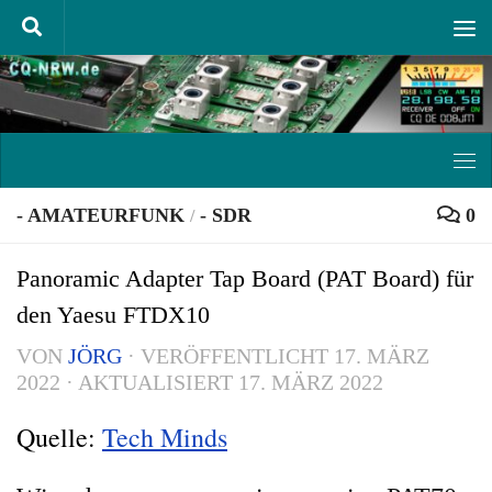
Unter dem Inhalt
- AMATEURFUNK
- SDR
0
/
Panoramic Adapter Tap Board (PAT Board) für
den Yaesu FTDX10
VON
JÖRG
· VERÖFFENTLICHT
17. MÄRZ
2022
· AKTUALISIERT
17. MÄRZ 2022
Quelle:
Tech Minds