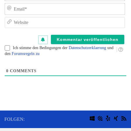
e
E
un
de
W
K
au
B
Ich stimme den Bedingungen der
Datenschutzerklaerung
und
fü
den
Forumsregeln zu
B
kl
0
COMMENTS
FOLGEN: