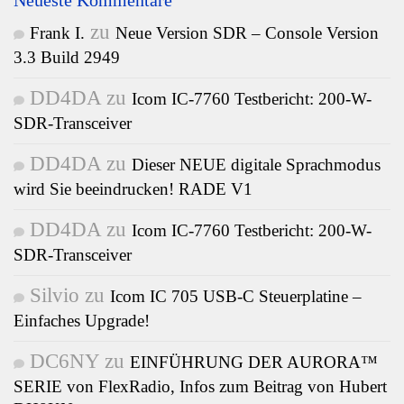
zu
Frank I.
Neue Version SDR – Console Version
3.3 Build 2949
DD4DA
zu
Icom IC-7760 Testbericht: 200-W-
SDR-Transceiver
DD4DA
zu
Dieser NEUE digitale Sprachmodus
wird Sie beeindrucken! RADE V1
DD4DA
zu
Icom IC-7760 Testbericht: 200-W-
SDR-Transceiver
Silvio
zu
Icom IC 705 USB-C Steuerplatine –
Einfaches Upgrade!
DC6NY
zu
EINFÜHRUNG DER AURORA™
SERIE von FlexRadio, Infos zum Beitrag von Hubert