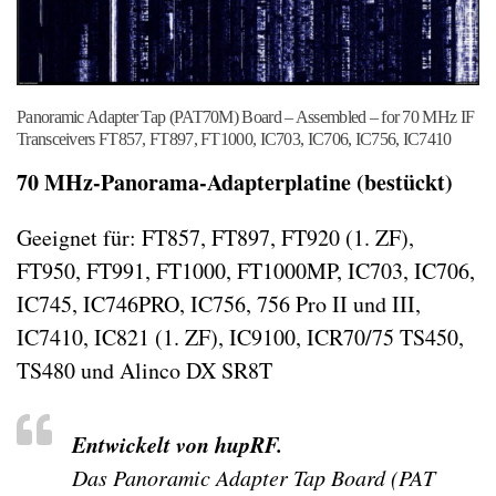
Panoramic Adapter Tap (PAT70M) Board – Assembled – for 70 MHz IF
Transceivers FT857, FT897, FT1000, IC703, IC706, IC756, IC7410
70 MHz-Panorama-Adapterplatine (bestückt)
Geeignet für: FT857, FT897, FT920 (1. ZF),
FT950, FT991, FT1000, FT1000MP, IC703, IC706,
IC745, IC746PRO, IC756, 756 Pro II und III,
IC7410, IC821 (1. ZF), IC9100, ICR70/75 TS450,
TS480 und Alinco DX SR8T
Entwickelt von hupRF.
Das Panoramic Adapter Tap Board (PAT