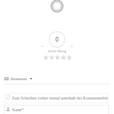
0
Article Rating
Abonnieren
Z
Sc
N
vo