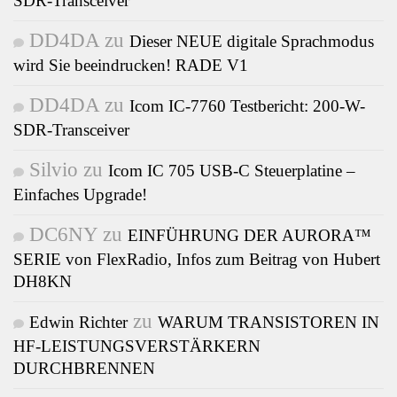
SDR-Transceiver
DD4DA
zu
Dieser NEUE digitale Sprachmodus
wird Sie beeindrucken! RADE V1
DD4DA
zu
Icom IC-7760 Testbericht: 200-W-
SDR-Transceiver
Silvio
zu
Icom IC 705 USB-C Steuerplatine –
Einfaches Upgrade!
DC6NY
zu
EINFÜHRUNG DER AURORA™
SERIE von FlexRadio, Infos zum Beitrag von Hubert
DH8KN
zu
Edwin Richter
WARUM TRANSISTOREN IN
HF-LEISTUNGSVERSTÄRKERN
DURCHBRENNEN