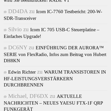
wird Sie beeindrucken! RADE V1
DD4DA
zu
Icom IC-7760 Testbericht: 200-W-
SDR-Transceiver
Silvio
zu
Icom IC 705 USB-C Steuerplatine –
Einfaches Upgrade!
DC6NY
zu
EINFÜHRUNG DER AURORA™
SERIE von FlexRadio, Infos zum Beitrag von Hubert
DH8KN
zu
Edwin Richter
WARUM TRANSISTOREN IN
HF-LEISTUNGSVERSTÄRKERN
DURCHBRENNEN
Michael, DF6DX
zu
AKTUELLE
NACHRICHTEN – NEUES YAESU FTX-1F QRP
FUNKGERÄT