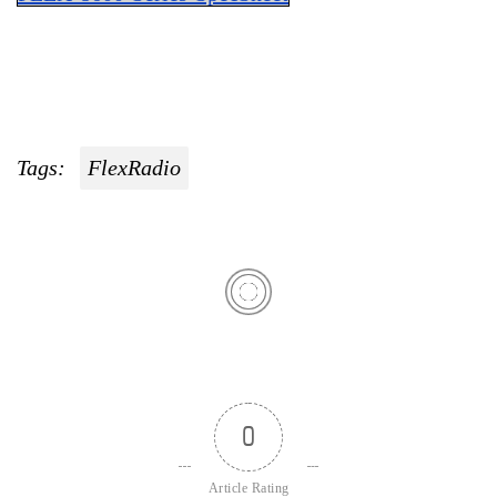
Tags:
FlexRadio
0
Article Rating