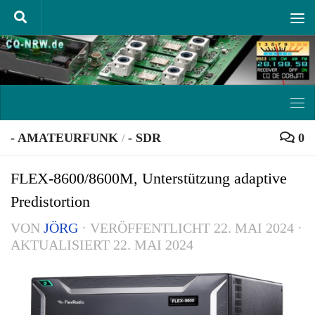
Unter dem Inhalt
- AMATEURFUNK
- SDR
0
/
FLEX-8600/8600M, Unterstützung adaptive
Predistortion
VON
JÖRG
· VERÖFFENTLICHT
22. MAI 2024
·
AKTUALISIERT
22. MAI 2024