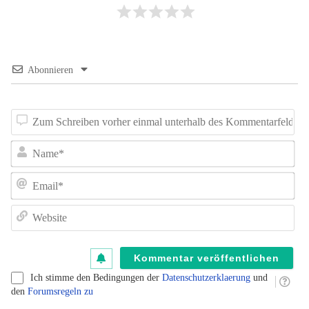
Abonnieren
Z
Sc
N
vo
e
E
un
de
W
K
au
B
Ich stimme den Bedingungen der
Datenschutzerklaerung
und
fü
den
Forumsregeln zu
B