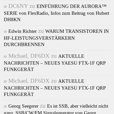
DC6NY
zu
EINFÜHRUNG DER AURORA™
SERIE von FlexRadio, Infos zum Beitrag von Hubert
DH8KN
zu
Edwin Richter
WARUM TRANSISTOREN IN
HF-LEISTUNGSVERSTÄRKERN
DURCHBRENNEN
Michael, DF6DX
zu
AKTUELLE
NACHRICHTEN – NEUES YAESU FTX-1F QRP
FUNKGERÄT
Michael, DF6DX
zu
AKTUELLE
NACHRICHTEN – NEUES YAESU FTX-1F QRP
FUNKGERÄT
zu
Georg Seegerer
Es ist SSB, aber vielleicht nicht
ganz, SSB/CW/FM Signalgenerator von Georg