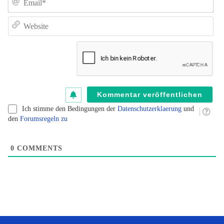
un
de
W
K
au
B
fü
B
kl
Ich stimme den Bedingungen der
Datenschutzerklaerung
und
den
Forumsregeln zu
0
COMMENTS