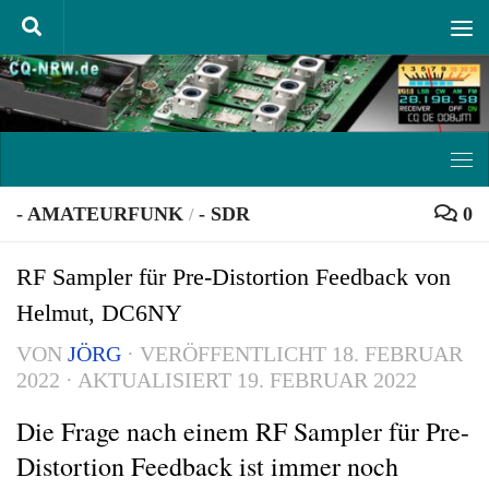
Unter dem Inhalt
- AMATEURFUNK
- SDR
0
/
RF Sampler für Pre-Distortion Feedback von
Helmut, DC6NY
VON
JÖRG
· VERÖFFENTLICHT
18. FEBRUAR
2022
· AKTUALISIERT
19. FEBRUAR 2022
Die Frage nach einem RF Sampler für Pre-
Distortion Feedback ist immer noch