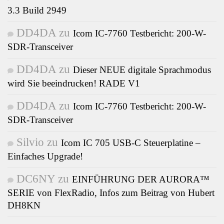
3.3 Build 2949
DD4DA
zu
Icom IC-7760 Testbericht: 200-W-
SDR-Transceiver
DD4DA
zu
Dieser NEUE digitale Sprachmodus
wird Sie beeindrucken! RADE V1
DD4DA
zu
Icom IC-7760 Testbericht: 200-W-
SDR-Transceiver
Silvio
zu
Icom IC 705 USB-C Steuerplatine –
Einfaches Upgrade!
DC6NY
zu
EINFÜHRUNG DER AURORA™
SERIE von FlexRadio, Infos zum Beitrag von Hubert
DH8KN