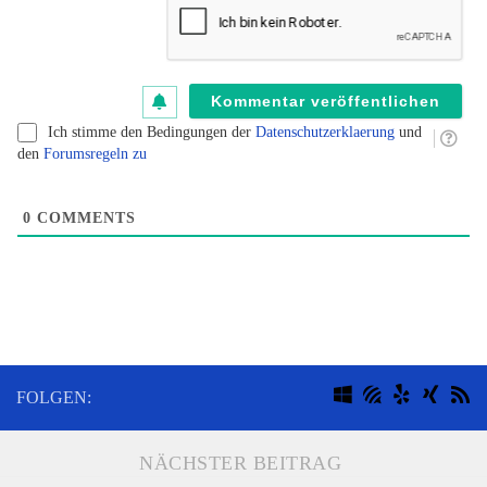
B
fü
B
kl
Ich stimme den Bedingungen der
Datenschutzerklaerung
und
den
Forumsregeln zu
0
COMMENTS
FOLGEN:
NÄCHSTER BEITRAG