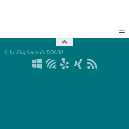
© by Jörg Saure de DD8JM