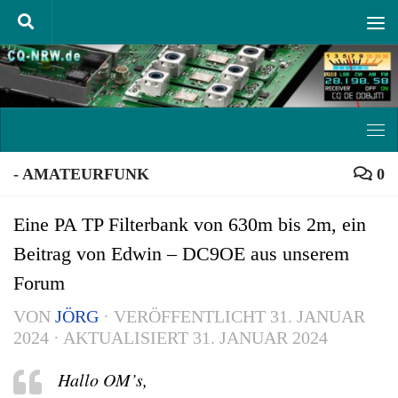
Unter dem Inhalt
- AMATEURFUNK
0
Eine PA TP Filterbank von 630m bis 2m, ein
Beitrag von Edwin – DC9OE aus unserem
Forum
VON
JÖRG
· VERÖFFENTLICHT
31. JANUAR
2024
· AKTUALISIERT
31. JANUAR 2024
Hallo OM’s,