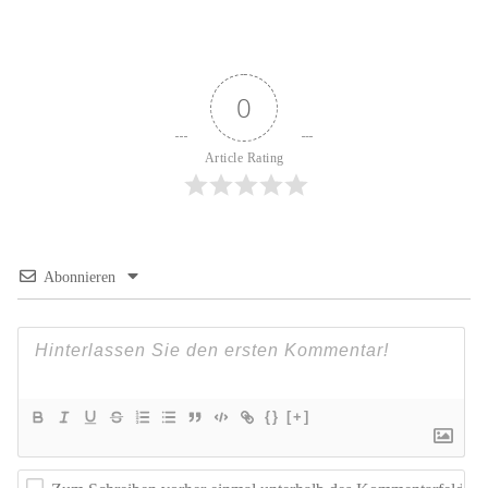
0
Article Rating
Abonnieren
{}
[+]
Z