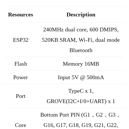
Resources
Description
240MHz dual core, 600 DMIPS,
ESP32
520KB SRAM, Wi-Fi, dual mode
Bluetooth
Flash
Memory 16MB
Power
Input 5V @ 500mA
TypeC x 1,
Port
GROVE(I2C+I/0+UART) x 1
Bottom Port PIN (G1，G2，G3，
Core
G16, G17, G18, G19, G21, G22,