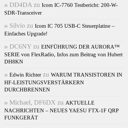
DD4DA
zu
Icom IC-7760 Testbericht: 200-W-
SDR-Transceiver
Silvio
zu
Icom IC 705 USB-C Steuerplatine –
Einfaches Upgrade!
DC6NY
zu
EINFÜHRUNG DER AURORA™
SERIE von FlexRadio, Infos zum Beitrag von Hubert
DH8KN
zu
Edwin Richter
WARUM TRANSISTOREN IN
HF-LEISTUNGSVERSTÄRKERN
DURCHBRENNEN
Michael, DF6DX
zu
AKTUELLE
NACHRICHTEN – NEUES YAESU FTX-1F QRP
FUNKGERÄT