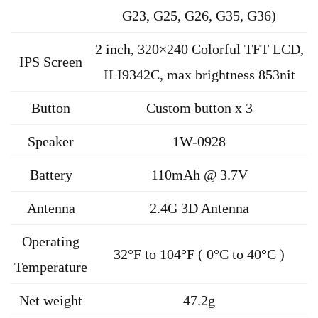
G23, G25, G26, G35, G36)
2 inch, 320×240 Colorful TFT LCD,
IPS Screen
ILI9342C, max brightness 853nit
Button
Custom button x 3
Speaker
1W-0928
Battery
110mAh @ 3.7V
Antenna
2.4G 3D Antenna
Operating
32°F to 104°F ( 0°C to 40°C )
Temperature
Net weight
47.2g