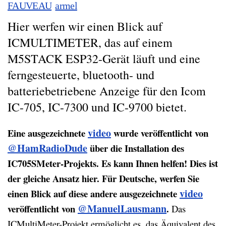
FAUVEAU
armel
Hier werfen wir einen Blick auf
ICMULTIMETER, das auf einem
M5STACK ESP32-Gerät läuft und eine
ferngesteuerte, bluetooth- und
batteriebetriebene Anzeige für den Icom
IC-705, IC-7300 und IC-9700 bietet.
video
Eine ausgezeichnete
wurde veröffentlicht von
@HamRadioDude
über die Installation des
IC705SMeter-Projekts. Es kann Ihnen helfen! Dies ist
der gleiche Ansatz hier. Für Deutsche, werfen Sie
video
einen Blick auf diese andere ausgezeichnete
@ManuelLausmann
veröffentlicht von
.
Das
ICMultiMeter-Projekt ermöglicht es, das Äquivalent des