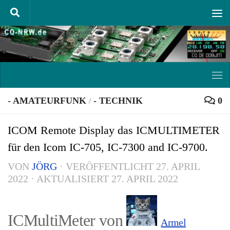
Unter dem Inhalt
- AMATEURFUNK
- TECHNIK
0
/
ICOM Remote Display das ICMULTIMETER
für den Icom IC-705, IC-7300 and IC-9700.
VON
JÖRG
· VERÖFFENTLICHT
27. APRIL
2022
· AKTUALISIERT
27. APRIL 2022
ICMultiMeter von
Armel