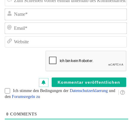
Sc
N
vo
e
E
un
de
W
K
au
B
fü
B
kl
Ich stimme den Bedingungen der
Datenschutzerklaerung
und
den
Forumsregeln zu
0
COMMENTS