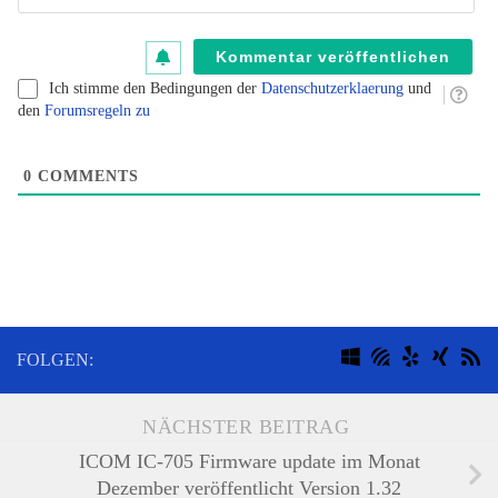
K
au
B
Ich stimme den Bedingungen der
Datenschutzerklaerung
und
fü
den
Forumsregeln zu
B
kl
0
COMMENTS
FOLGEN:
NÄCHSTER BEITRAG
ICOM IC-705 Firmware update im Monat
Dezember veröffentlicht Version 1.32