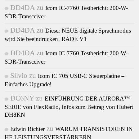
DD4DA
zu
Icom IC-7760 Testbericht: 200-W-
SDR-Transceiver
DD4DA
zu
Dieser NEUE digitale Sprachmodus
wird Sie beeindrucken! RADE V1
DD4DA
zu
Icom IC-7760 Testbericht: 200-W-
SDR-Transceiver
Silvio
zu
Icom IC 705 USB-C Steuerplatine –
Einfaches Upgrade!
DC6NY
zu
EINFÜHRUNG DER AURORA™
SERIE von FlexRadio, Infos zum Beitrag von Hubert
DH8KN
zu
Edwin Richter
WARUM TRANSISTOREN IN
HF-LEISTUNGSVERSTÄRKERN