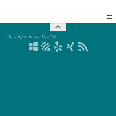
© by Jörg Saure de DD8JM