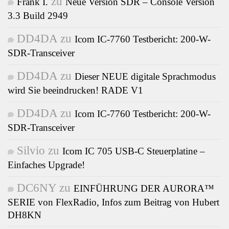
zu
Frank I.
Neue Version SDR – Console Version
3.3 Build 2949
DD4DA
zu
Icom IC-7760 Testbericht: 200-W-
SDR-Transceiver
DD4DA
zu
Dieser NEUE digitale Sprachmodus
wird Sie beeindrucken! RADE V1
DD4DA
zu
Icom IC-7760 Testbericht: 200-W-
SDR-Transceiver
Silvio
zu
Icom IC 705 USB-C Steuerplatine –
Einfaches Upgrade!
DC6NY
zu
EINFÜHRUNG DER AURORA™
SERIE von FlexRadio, Infos zum Beitrag von Hubert
DH8KN