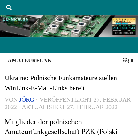
Unter dem Inhalt
- AMATEURFUNK
0
Ukraine: Polnische Funkamateure stellen
WinLink-E-Mail-Links bereit
VON
JÖRG
· VERÖFFENTLICHT
27. FEBRUAR
2022
· AKTUALISIERT
27. FEBRUAR 2022
Mitglieder der polnischen
Amateurfunkgesellschaft PZK (Polski