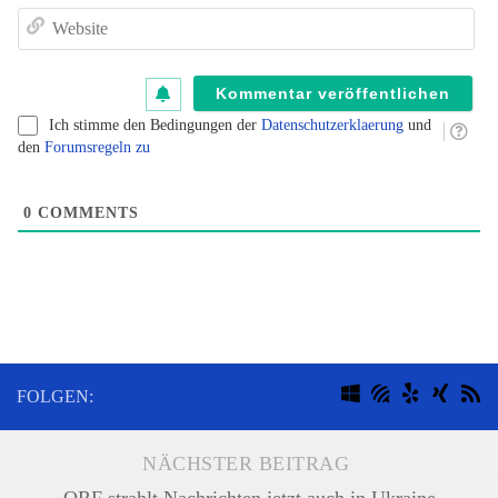
de
W
K
au
B
Ich stimme den Bedingungen der
Datenschutzerklaerung
und
fü
den
Forumsregeln zu
B
kl
0
COMMENTS
FOLGEN:
NÄCHSTER BEITRAG