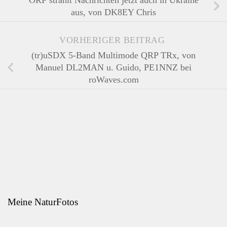
ORF strahlt Nachrichten jetzt auch in Ukraine
aus, von DK8EY Chris
VORHERIGER BEITRAG
(tr)uSDX 5-Band Multimode QRP TRx, von
Manuel DL2MAN u. Guido, PE1NNZ bei
roWaves.com
Meine NaturFotos