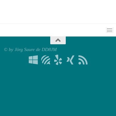
© by Jörg Saure de DD8JM