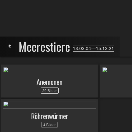
Meerestiere
13.03.04—15.12.21
Anemonen
29 Bilder
Röhrenwürmer
4 Bilder