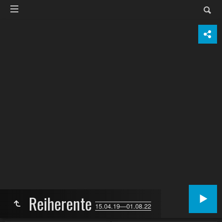
Reiherente
15.04.19—01.08.22