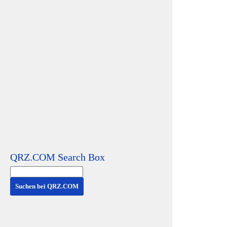
- A
TEC
29. 
Fu
für
QRZ.COM Search Box
An
vo