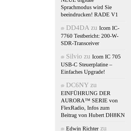
Sprachmodus wird Sie
beeindrucken! RADE V1
DD4DA
zu
Icom IC-
7760 Testbericht: 200-W-
SDR-Transceiver
UNK
- SDR
/
2023
Silvio
zu
Icom IC 705
USB-C Steuerplatine –
odukt:
Einfaches Upgrade!
200 ein
DC6NY
zu
EINFÜHRUNG DER
tabler HF-
AURORA™ SERIE von
er, der
FlexRadio, Infos zum
Beitrag von Hubert DH8KN
mt
zu
Edwin Richter