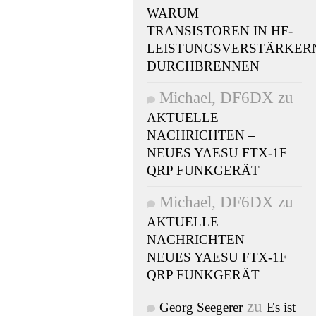
WARUM
TRANSISTOREN IN HF-
LEISTUNGSVERSTÄRKER
DURCHBRENNEN
UNK
- SDR
Michael, DF6DX
zu
/
2023
AKTUELLE
NACHRICHTEN –
NAN-G2-
NEUES YAESU FTX-1F
QRP FUNKGERÄT
W HF &
Michael, DF6DX
zu
AKTUELLE
NACHRICHTEN –
er
NEUES YAESU FTX-1F
QRP FUNKGERÄT
zu
Georg Seegerer
Es ist