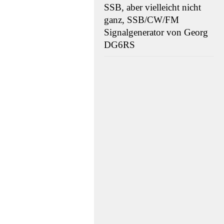
SSB, aber vielleicht nicht
ganz, SSB/CW/FM
Signalgenerator von Georg
DG6RS
UNK
-
/
023
705 USB-
latine –