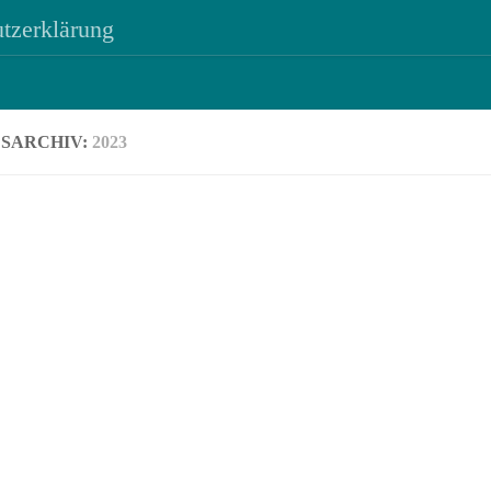
tzerklärung
SARCHIV:
2023
- AMATEURF
30. DEZEMBER 
MATEURFUNK
- SDR
/
DEZEMBER 2023
SDR Cons
tis v2.10.3.6
Version 3
velopment
3195 von