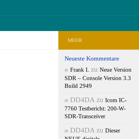
MEHR
Neueste Kommentare
zu
Frank I.
Neue Version
UNK
- SDR
/
SDR – Console Version 3.3
2023
Build 2949
ole
DD4DA
zu
Icom IC-
.3 Build
7760 Testbericht: 200-W-
SDR-Transceiver
 Simon
DD4DA
zu
Dieser
NEUE digitale