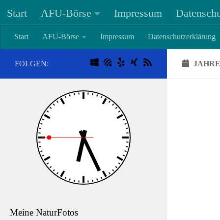
Start
AFU-Börse
Impressum
Datenschu
Unter dem Inhalt
Start
AFU-Börse
Impressum
Datenschutzerklärung
FOLGEN:
JAHRE
- A
30. 
The
De
Meine NaturFotos